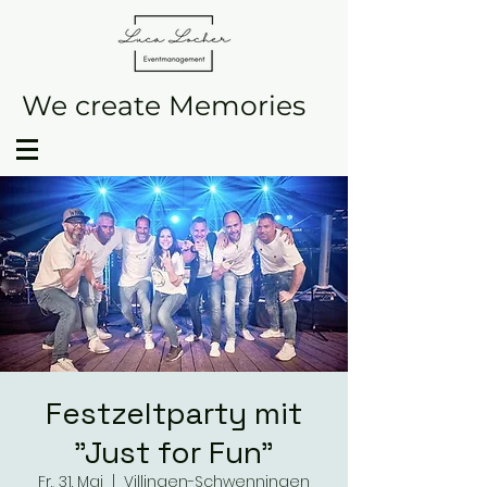
We create Memories
Festzeltparty mit
"Just for Fun"
Fr., 31. Mai
  |  
Villingen-Schwenningen