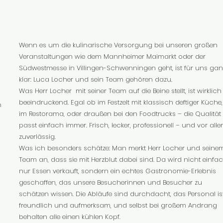
Wenn es um die kulinarische Versorgung bei unseren großen
Veranstaltungen wie dem Mannheimer Maimarkt oder der
Südwestmesse in Villingen-Schwenningen geht, ist für uns gan
klar: Luca Locher und sein Team gehören dazu.
Was Herr Locher mit seiner Team auf die Beine stellt, ist wirklich
beeindruckend. Egal ob im Festzelt mit klassisch deftiger Küche,
n
im Restorama, oder draußen bei den Foodtrucks – die Qualität
passt einfach immer. Frisch, lecker, professionell – und vor all
zuverlässig.
Was ich besonders schätze: Man merkt Herr Locher und seine
Team an, dass sie mit Herzblut dabei sind. Da wird nicht einfa
nur Essen verkauft, sondern ein echtes Gastronomie-Erlebnis
geschaffen, das unsere Besucherinnen und Besucher zu
schätzen wissen. Die Abläufe sind durchdacht, das Personal is
freundlich und aufmerksam, und selbst bei großem Andrang
behalten alle einen kühlen Kopf.