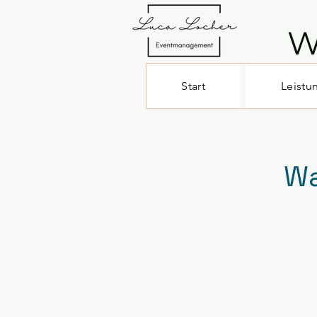
W
Start
Leistu
Wa