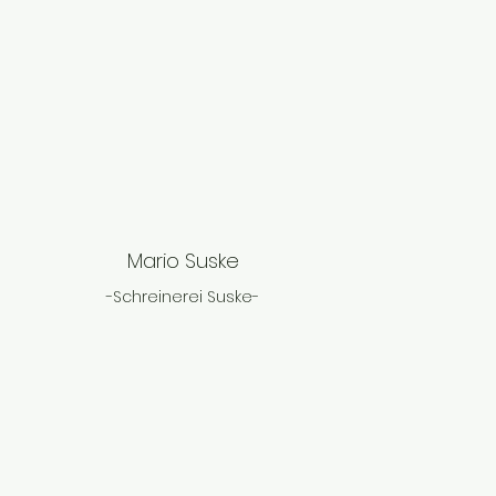
Mario Suske
-Schreiner
ei Suske-