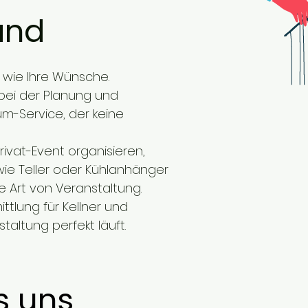
entführen, um das Gemeinschaftsgefühl in unserer 
and
Gesellschaft neu zu beleben/  wieder aufleben zu 
lassen.
g wie Ihre Wünsche.
 bei der Planung und
m-Service, der keine
Privat-Event organisieren,
ie Teller oder Kühlanhänger
de Art von Veranstaltung.
ttlung für Kellner und
taltung perfekt läuft.
s uns