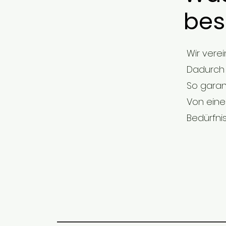
bes
Wir vere
Dadurch 
So garan
Von eine
Bedürfni