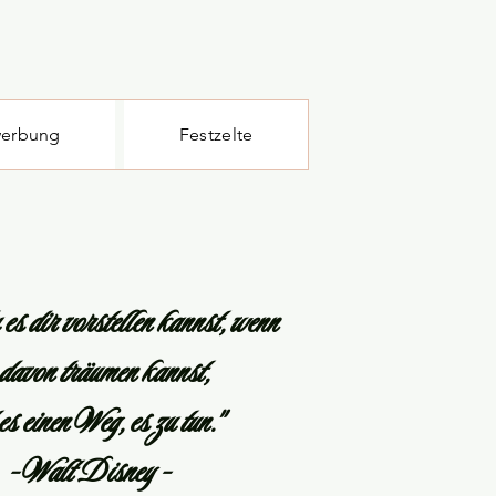
erbung
Festzelte
es dir vorstellen kannst, wenn
 davon träumen kannst,
 es einen Weg, es zu tun."
- Walt Disney -