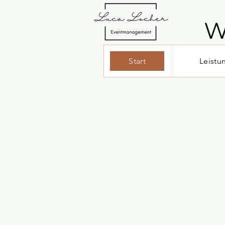
W
Start
Leistu