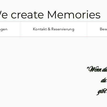
e create Memories
ngen
Kontakt & Reservierung
Bew
" Wenn du 
du
gibt