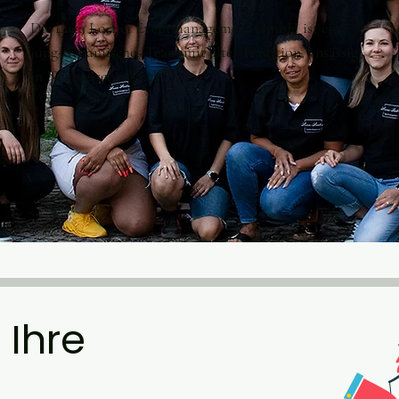
Die Luca Locher Eventmanagement GmbH ist ein 
jung-dynamisches Team mit alter Tradition, ansässig 
in Neuhausen ob Eck. 

Wir sind in einem Erlebniszeitalter, in dem 
gemeinsame Momente den höchsten Stellenwert 
haben.

Bei der Luca Locher Eventmanagement GmbH 
schaffen wir nicht nur Momente, wir manifestieren 
Kultur und schaffen Möglichkeiten für ihre Wünsche 
und Bedürfnisse. 

Seit unserer Gründung im Jahr 2011 beherrschen wir 
die Kunst der Planung und der Organisation 
einzigartiger Veranstaltungen.  

 Ihre
Unsere Vision? We create memories!

Lassen Sie sich von uns in die faszinierende Welt der 
Kultur, der Veranstaltungen und der Kulinarik 